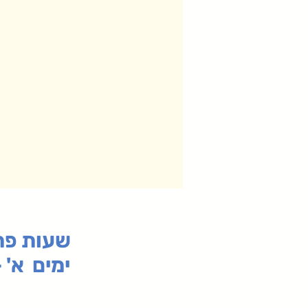
:שעות פ
ימים א' - ה' 00
00-19:30