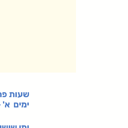
:שעות פ
ימים א' - ה' 00
00-19:30
ימי שי