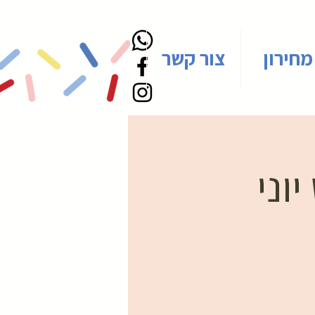
מחירון
צור קשר
וני