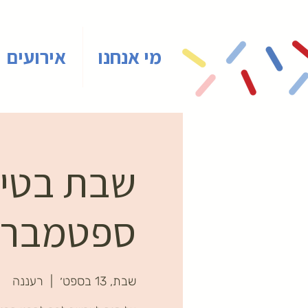
מי אנחנו
אירועים
שבת בטיינ
ספטמבר
שבת, 13 בספט׳
  |  
רעננה