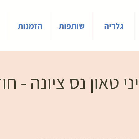
גלריה
שותפות
הזמנות
י טאון נס ציונה - חו