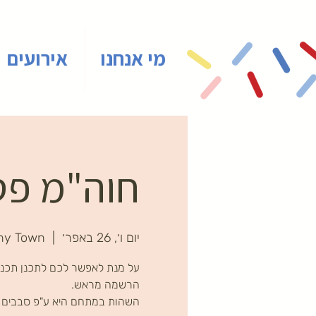
מי אנחנו
אירועים
חוה"מ פסח
יום ו׳, 26 באפר׳
  |  
ny Town
על מנת לאפשר לכם לתכנן תכני
השהות במתחם היא ע"פ סבבים ב