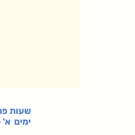
:שעות פ
ימים א' - ה' 00
00-19:30