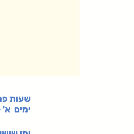
:שעות פ
ימים א' - ה' 00
00-19:30
ימי שי