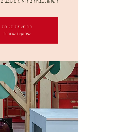
השהות במתחם היא ע"פ סבבים ב
ההרשמה סגורה
אירועים אחרים