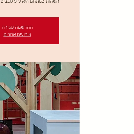
השהות במתחם היא ע"פ סבבים ב
ההרשמה סגורה
אירועים אחרים