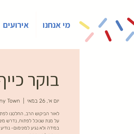
מי אנחנו
אירועים
בוקר כייף 
יום א׳, 26 במאי
  |  
iny Town